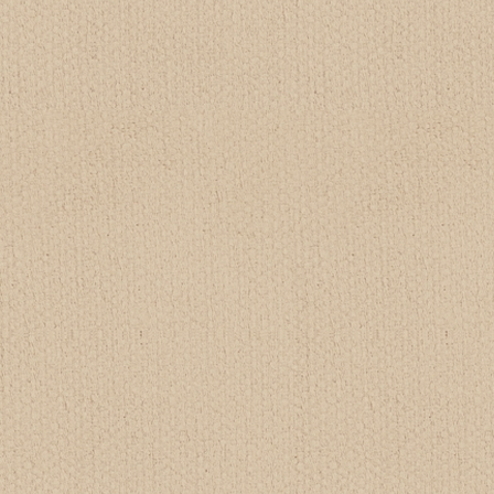
店名
L'espace Rapport（リスペ
ースラポール）
所在地
〒901-1111
沖縄県島尻郡南風原町兼城2
60
TEL
080-4278-7100
営業時間
定休日 水
営業時間 9:30〜18:00
最終受付 17時
お支払い方法
⚫︎現金
⚫︎クレジットカード
VISA AMERICANEXPRESS JC
B
予約方法
予約サイト
お電話